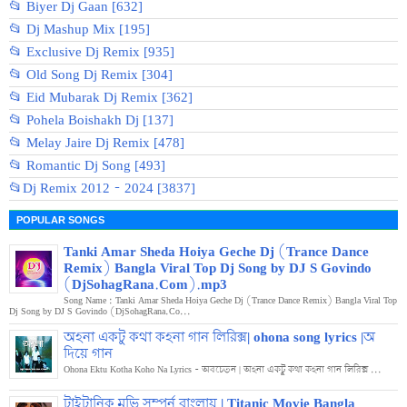
📂 Biyer Dj Gaan [632]
📂 Dj Mashup Mix [195]
📂 Exclusive Dj Remix [935]
📂 Old Song Dj Remix [304]
📂 Eid Mubarak Dj Remix [362]
📂 Pohela Boishakh Dj [137]
📂 Melay Jaire Dj Remix [478]
📂 Romantic Dj Song [493]
📂Dj Remix 2012 - 2024 [3837]
POPULAR SONGS
Tanki Amar Sheda Hoiya Geche Dj (Trance Dance
Remix) Bangla Viral Top Dj Song by DJ S Govindo
(DjSohagRana.Com).mp3
Song Name : Tanki Amar Sheda Hoiya Geche Dj (Trance Dance Remix) Bangla Viral Top
Dj Song by DJ S Govindo (DjSohagRana.Co...
অহনা একটু কথা কহনা গান লিরিক্স| ohona song lyrics |অ
দিয়ে গান
Ohona Ektu Kotha Koho Na Lyrics - অবচেতন | অহনা একটু কথা কহনা গান লিরিক্স ...
টাইটানিক মুভি সম্পুর্ন বাংলায় | Titanic Movie Bangla