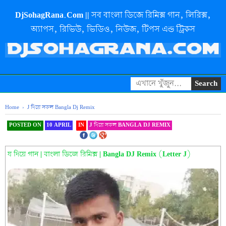
DjSohagRana.Com || সব বাংলা ডিজে রিমিক্স গান, লিরিক্স,
অ্যাপস, রিভিউ, ভিডিও, নিউজ, টিপস এন্ড ট্রিকস
Home
›
J দি‌য়ে সকল Bangla Dj Remix
POSTED ON
10 APRIL
IN
J দি‌য়ে সকল BANGLA DJ REMIX
SHAREOOOOOOOOO THIS
য দিয়ে গান | বাংলা ডিজে রিমিক্স | Bangla DJ Remix (Letter J)