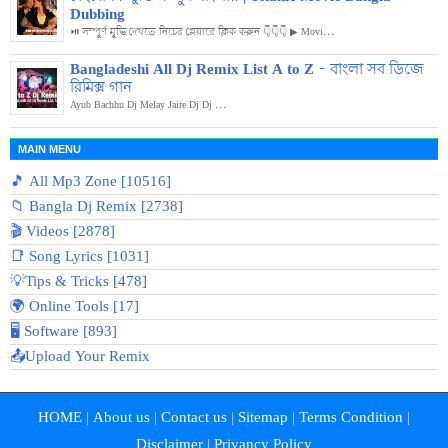
Dubbing
⏯️ সম্পুর্ণ মুভি দেখতে নিচের প্লেয়ারে ক্লিক করুন 👇👇👇 ▶ Movi...
Bangladeshi All Dj Remix List A to Z - বাংলা সব ডিজে
রিমিক্স গান
Ayub Bachhu Dj Melay Jaire Dj Dj ...
MAIN MENU
🎵 All Mp3 Zone [10516]
📁 Bangla Dj Remix [2738]
🎬 Videos [2878]
📑 Song Lyrics [1031]
💡Tips & Tricks [478]
🌍 Online Tools [17]
🖥️ Software [893]
📤Upload Your Remix
HOME
|
About us
|
Contact us
|
Sitemap
|
Terms Condition
|
Disclaimer
|
Privancy Policy