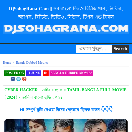
DjSohagRana.Com || সব বাংলা ডিজে রিমিক্স গান, লিরিক্স,
অ্যাপস, রিভিউ, ভিডিও, নিউজ, টিপস এন্ড ট্রিকস
Home
›
Bangla Dubbed Movies
POSTED ON
11 JUNE
IN
BANGLA DUBBED MOVIES
SHAREOOOOOOOOO
THIS
CYBER HACKER - সাইবার হ্যাকার TAMIL BANGLA FULL MOVIE
(2024) - তামিল বাংলা মুভি ২০২৪
⏯️ সম্পুর্ণ মুভি দেখতে নিচের প্লেয়ারে ক্লিক করুন 👇👇👇