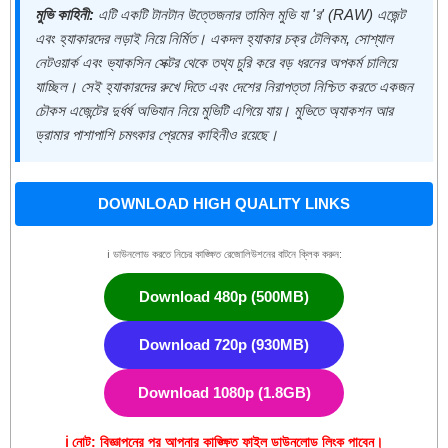
মুভি কাহিনী:
এটি একটি টানটান উত্তেজনার তামিল মুভি যা 'র' (RAW) এজেন্ট
এবং হ্যাকারদের লড়াই নিয়ে নির্মিত। একদল হ্যাকার চক্র টেলিকম, সোশ্যাল
নেটওয়ার্ক এবং ভ্যাকসিন সেক্টর থেকে তথ্য চুরি করে বড় ধরনের অপকর্ম চালিয়ে
যাচ্ছিল। সেই হ্যাকারদের রুখে দিতে এবং দেশের নিরাপত্তা নিশ্চিত করতে একজন
চৌকস এজেন্টের দুর্ধর্ষ অভিযান নিয়ে মুভিটি এগিয়ে যায়। মুভিতে অ্যাকশন আর
ড্রামার পাশাপাশি চমৎকার প্রেমের কাহিনীও রয়েছে।
DOWNLOAD HIGH QUALITY LINKS
ℹ️ ডাউনলোড করতে নিচের কাঙ্ক্ষিত রেজোলিউশনের বাটনে ক্লিক করুন:
Download 480p (500MB)
Download 720p (930MB)
Download 1080p (1.8GB)
ℹ️ নোট: বিজ্ঞাপনের পর আপনার কাঙ্ক্ষিত ফাইল ডাউনলোড লিংক পাবেন।