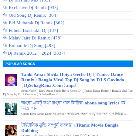
📂 Dj Mashup Mix [195]
📂 Exclusive Dj Remix [935]
📂 Old Song Dj Remix [304]
📂 Eid Mubarak Dj Remix [362]
📂 Pohela Boishakh Dj [137]
📂 Melay Jaire Dj Remix [478]
📂 Romantic Dj Song [493]
📂Dj Remix 2012 - 2024 [3837]
POPULAR SONGS
Tanki Amar Sheda Hoiya Geche Dj (Trance Dance
Remix) Bangla Viral Top Dj Song by DJ S Govindo
(DjSohagRana.Com).mp3
Song Name : Tanki Amar Sheda Hoiya Geche Dj (Trance Dance Remix) Bangla Viral Top
Dj Song by DJ S Govindo (DjSohagRana.Co...
অহনা একটু কথা কহনা গান লিরিক্স| ohona song lyrics |অ
দিয়ে গান
Ohona Ektu Kotha Koho Na Lyrics - অবচেতন | অহনা একটু কথা কহনা গান লিরিক্স ...
টাইটানিক মুভি সম্পুর্ন বাংলায় | Titanic Movie Bangla
Dubbing