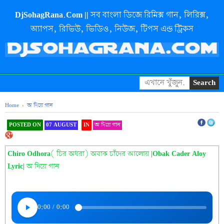
DjSohagRana.Com || সব বাংলা ডিজে রিমিক্স গান, লিরিক্স,
অ্যাপস, রিভিউ, ভিডিও, নিউজ, টিপস এন্ড ট্রিকস
Home
›
অ দিয়ে গান
POSTED ON
07 AUGUST
IN
অ দিয়ে গান
SHAREOOOOOOOOO THIS
Chiro Odhora( চির অধরা) অবাক চাঁদের আলোয় |Obak Cader Aloy
Lyric| অ দিয়ে গান
0:00
/
0:00