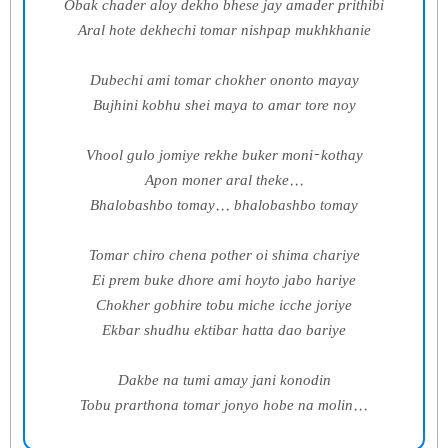
Obak chader aloy dekho bhese jay amader prithibi
Aral hote dekhechi tomar nishpap mukhkhanie
Dubechi ami tomar chokher ononto mayay
Bujhini kobhu shei maya to amar tore noy
Vhool gulo jomiye rekhe buker moni-kothay
Apon moner aral theke...
Bhalobashbo tomay... bhalobashbo tomay
Tomar chiro chena pother oi shima chariye
Ei prem buke dhore ami hoyto jabo hariye
Chokher gobhire tobu miche icche joriye
Ekbar shudhu ektibar hatta dao bariye
Dakbe na tumi amay jani konodin
Tobu prarthona tomar jonyo hobe na molin...