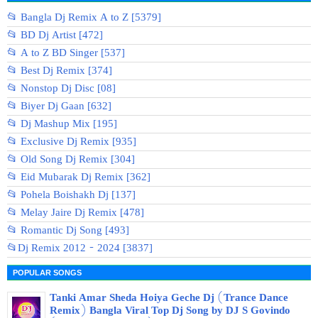
📂 Bangla Dj Remix A to Z [5379]
📂 BD Dj Artist [472]
📂 A to Z BD Singer [537]
📂 Best Dj Remix [374]
📂 Nonstop Dj Disc [08]
📂 Biyer Dj Gaan [632]
📂 Dj Mashup Mix [195]
📂 Exclusive Dj Remix [935]
📂 Old Song Dj Remix [304]
📂 Eid Mubarak Dj Remix [362]
📂 Pohela Boishakh Dj [137]
📂 Melay Jaire Dj Remix [478]
📂 Romantic Dj Song [493]
📂Dj Remix 2012 - 2024 [3837]
POPULAR SONGS
Tanki Amar Sheda Hoiya Geche Dj (Trance Dance
Remix) Bangla Viral Top Dj Song by DJ S Govindo