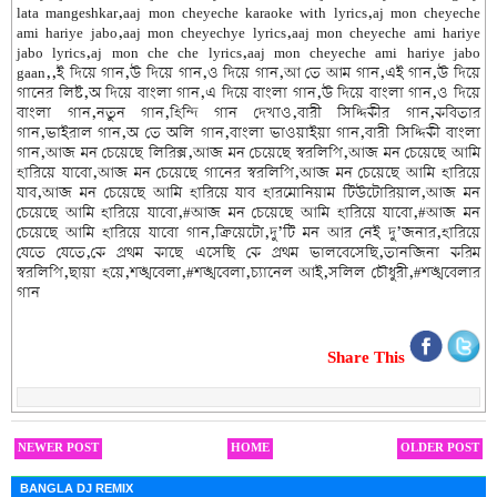
lata mangeshkar,aaj mon cheyeche karaoke with lyrics,aj mon cheyeche
ami hariye jabo,aaj mon cheyechye lyrics,aaj mon cheyeche ami hariye
jabo lyrics,aj mon che che lyrics,aaj mon cheyeche ami hariye jabo
gaan,,ই দিয়ে গান,উ দিয়ে গান,ও দিয়ে গান,আ তে আম গান,এই গান,উ দিয়ে
গানের লিষ্ট,অ দিয়ে বাংলা গান,এ দিয়ে বাংলা গান,উ দিয়ে বাংলা গান,ও দিয়ে
বাংলা গান,নতুন গান,হিন্দি গান দেখাও,বারী সিদ্দিকীর গান,কবিতার
গান,ভাইরাল গান,অ তে অলি গান,বাংলা ভাওয়াইয়া গান,বারী সিদ্দিকী বাংলা
গান,আজ মন চেয়েছে লিরিক্স,আজ মন চেয়েছে স্বরলিপি,আজ মন চেয়েছে আমি
হারিয়ে যাবো,আজ মন চেয়েছে গানের স্বরলিপি,আজ মন চেয়েছে আমি হারিয়ে
যাব,আজ মন চেয়েছে আমি হারিয়ে যাব হারমোনিয়াম টিউটোরিয়াল,আজ মন
চেয়েছে আমি হারিয়ে যাবো,#আজ মন চেয়েছে আমি হারিয়ে যাবো,#আজ মন
চেয়েছে আমি হারিয়ে যাবো গান,ক্রিয়েটো,দু’টি মন আর নেই দু’জনার,হারিয়ে
যেতে যেতে,কে প্রথম কাছে এসেছি কে প্রথম ভালবেসেছি,তানজিনা করিম
স্বরলিপি,ছায়া হয়ে,শঙ্খবেলা,#শঙ্খবেলা,চ্যানেল আই,সলিল চৌধুরী,#শঙ্খবেলার
গান
Share This
NEWER POST
HOME
OLDER POST
BANGLA DJ REMIX