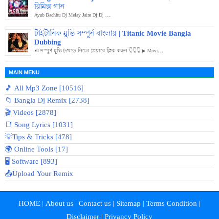
রিমিক্স গান
Ayub Bachhu Dj Melay Jaire Dj Dj ...
টাইটানিক মুভি সম্পুর্ন বাংলায় | Titanic Movie Bangla
Dubbing
⏯️ সম্পুর্ণ মুভি দেখতে নিচের প্লেয়ারে ক্লিক করুন 👇👇👇 ▶ Movi...
MAIN MENU
🎵 All Mp3 Zone [10516]
📁 Bangla Dj Remix [2738]
🎬 Videos [2878]
📑 Song Lyrics [1031]
💡Tips & Tricks [478]
🌍 Online Tools [17]
🖥️ Software [893]
📤Upload Your Remix
HOME
|
About us
|
Contact us
|
Sitemap
|
Terms Condition
|
Disclaimer
|
Privancy Policy