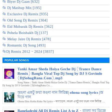
📂 Biyer Dj Gaan [632]
📂 Dj Mashup Mix [195]
📂 Exclusive Dj Remix [935]
📂 Old Song Dj Remix [304]
📂 Eid Mubarak Dj Remix [362]
📂 Pohela Boishakh Dj [137]
📂 Melay Jaire Dj Remix [478]
📂 Romantic Dj Song [493]
📂Dj Remix 2012 - 2024 [3837]
POPULAR SONGS
Tanki Amar Sheda Hoiya Geche Dj (Trance Dance
Remix) Bangla Viral Top Dj Song by DJ S Govindo
(DjSohagRana.Com).mp3
Song Name : Tanki Amar Sheda Hoiya Geche Dj (Trance Dance Remix) Bangla Viral Top
Dj Song by DJ S Govindo (DjSohagRana.Co...
অহনা একটু কথা কহনা গান লিরিক্স| ohona song lyrics |অ
দিয়ে গান
Ohona Ektu Kotha Koho Na Lyrics - অবচেতন | অহনা একটু কথা কহনা গান লিরিক্স ...
Bangladeshi All Dj Remix List A to Z - বাংলা সব ডিজে