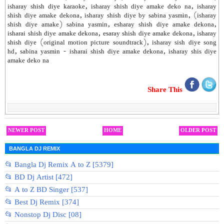
isharay shish diye karaoke, isharay shish diye amake deko na, isharay
shish diye amake dekona, isharay shish diye by sabina yasmin, (isharay
shish diye amake) sabina yasmin, esharay shish diye amake dekona,
isharai shish diye amake dekona, esaray shish diye amake dekona, isharay
shish diye (original motion picture soundtrack), isharay sish diye song
hd, sabina yasmin - isharai shish diye amake dekona, isharay shis diye
amake deko na
Share This
NEWER POST
HOME
OLDER POST
BANGLA DJ REMIX
📂 Bangla Dj Remix A to Z [5379]
📂 BD Dj Artist [472]
📂 A to Z BD Singer [537]
📂 Best Dj Remix [374]
📂 Nonstop Dj Disc [08]