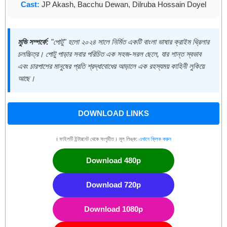
Cast:
JP Akash, Bacchu Dewan, Dilruba Hossain Doyel
মুভি সম্পর্কে:
"পোটু" হলো ২০২৪ সালে নির্মিত একটি বাংলা ভাষার ক্রাইম থ্রিলার
চলচ্চিত্র। পোটু পাড়ার সবার পরিচিত এক সহজ-সরল ছেলে, যার শান্ত স্বভাব
এবং চারপাশের মানুষের প্রতি শ্রদ্ধাবোধের আড়ালে এক রহস্যময় কাহিনী লুকিয়ে
আছে।
DOWNLOAD LINKS
ℹ️ ফাইলটি ইন্টারনেট থেকে সংগৃহীত। মূল লিঙ্ক:
এখানে ক্লিক করুন
Download 480p
Download 720p
Download 1080p