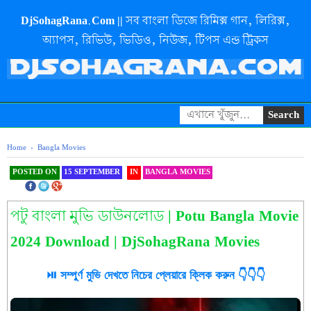
DjSohagRana.Com || সব বাংলা ডিজে রিমিক্স গান, লিরিক্স,
অ্যাপস, রিভিউ, ভিডিও, নিউজ, টিপস এন্ড ট্রিকস
Home
›
Bangla Movies
POSTED ON
15 SEPTEMBER
IN
BANGLA MOVIES
SHAREOOOOOOOOO
THIS
পটু বাংলা মুভি ডাউনলোড | Potu Bangla Movie
2024 Download | DjSohagRana Movies
⏯️ সম্পুর্ণ মুভি দেখতে নিচের প্লেয়ারে ক্লিক করুন 👇👇👇