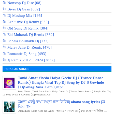
📂 Nonstop Dj Disc [08]
📂 Biyer Dj Gaan [632]
📂 Dj Mashup Mix [195]
📂 Exclusive Dj Remix [935]
📂 Old Song Dj Remix [304]
📂 Eid Mubarak Dj Remix [362]
📂 Pohela Boishakh Dj [137]
📂 Melay Jaire Dj Remix [478]
📂 Romantic Dj Song [493]
📂Dj Remix 2012 - 2024 [3837]
POPULAR SONGS
Tanki Amar Sheda Hoiya Geche Dj (Trance Dance
Remix) Bangla Viral Top Dj Song by DJ S Govindo
(DjSohagRana.Com).mp3
Song Name : Tanki Amar Sheda Hoiya Geche Dj (Trance Dance Remix) Bangla Viral Top
Dj Song by DJ S Govindo (DjSohagRana.Co...
অহনা একটু কথা কহনা গান লিরিক্স| ohona song lyrics |অ
দিয়ে গান
Ohona Ektu Kotha Koho Na Lyrics - অবচেতন | অহনা একটু কথা কহনা গান লিরিক্স ...