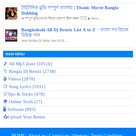
টাইটানিক মুভি সম্পুর্ন বাংলায় | Titanic Movie Bangla
Dubbing
⏯️ সম্পুর্ণ মুভি দেখতে নিচের প্লেয়ারে ক্লিক করুন 👇👇👇 ▶ Movi...
Bangladeshi All Dj Remix List A to Z - বাংলা সব ডিজে
রিমিক্স গান
Ayub Bachhu Dj Melay Jaire Dj Dj ...
MAIN MENU
🎵 All Mp3 Zone [10516]
📁 Bangla Dj Remix [2738]
🎬 Videos [2878]
📑 Song Lyrics [1031]
💡Tips & Tricks [478]
🌍 Online Tools [17]
🖥️ Software [893]
📤Upload Your Remix
HOME
|
About us
|
Contact us
|
Sitemap
|
Terms Condition
|