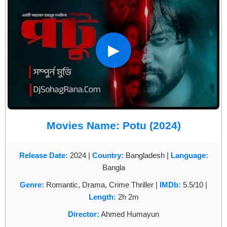
▶
Movies Name: Potu (2024)
Release Date:
2024 |
Country:
Bangladesh |
Language:
Bangla
Genre:
Romantic, Drama, Crime Thriller |
IMDb:
5.5/10 |
Length:
2h 2m
Director:
Ahmed Humayun