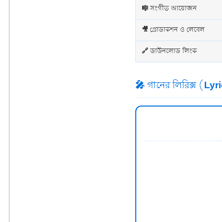
🎼 সংগীত আয়োজন
🎥 প্রোডাকশন ও লেবেল
🔗 ডাউনলোড লিংক
🎤 গানের লিরিক্স (Ly