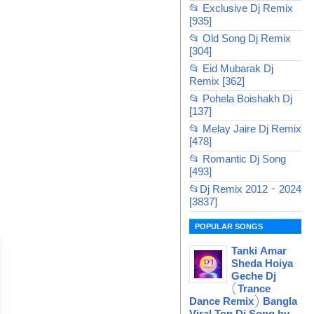
📂 Exclusive Dj Remix
[935]
📂 Old Song Dj Remix
[304]
📂 Eid Mubarak Dj
Remix [362]
📂 Pohela Boishakh Dj
[137]
📂 Melay Jaire Dj Remix
[478]
📂 Romantic Dj Song
[493]
📂Dj Remix 2012 - 2024
[3837]
POPULAR SONGS
Tanki Amar
Sheda Hoiya
Geche Dj
(Trance
Dance Remix) Bangla