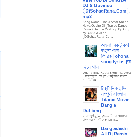
Viral Top Dj Song by
DJ S Govindo
(DjSohagRana.Com).
mp3
Song Name : Tanki Amar Sheda
Hoiya Geche Dj (Trance Dance
Remix) Bangla Viral Top Dj Song
by DJ S Govindo
(DjSohagRana.Co...
অহনা একটু কথা
কহনা গান
লিরিক্স| ohona
song lyrics |অ
দিয়ে গান
Ohona Ektu Kotha Koho Na Lyrics
- অবচেতন | অহনা একটু কথা কহনা
গান লিরিক্স ...
টাইটানিক মুভি
সম্পুর্ন বাংলায় |
Titanic Movie
Bangla
Dubbing
⏯️ সম্পুর্ণ মুভি দেখতে নিচের প্লেয়ারে
ক্লিক করুন 👇👇👇 ▶ Movi...
Bangladeshi
All Dj Remix