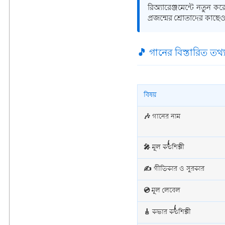
রিঅ্যারেঞ্জমেন্টে নতুন কর
প্রজন্মের শ্রোতাদের কাছে
🎵 গানের বিস্তারিত তথ্
বিষয়
🎶 গানের নাম
🎤 মূল কণ্ঠশিল্পী
✍️ গীতিকার ও সুরকার
💿 মূল লেবেল
🎸 কভার কণ্ঠশিল্পী