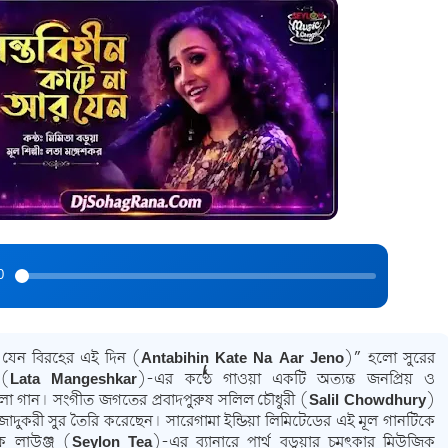
0
র যেন বিরহের এই দিন (Antabihin Kate Na Aar Jeno)
” হলো সুরের
 (Lata Mangeshkar)
-এর কণ্ঠে গাওয়া একটি অত্যন্ত জনপ্রিয় ও
া গান। সংগীত জগতের প্রবাদপুরুষ
সলিল চৌধুরী (Salil Chowdhury)
াদুকরী সুর তৈরি করেছেন। সারেগামা ইন্ডিয়া লিমিটেডের এই মূল গানটিকে
ক লাউঞ্জ (Seylon Tea)
-এর ব্যানারে পার্থ বড়ুয়ার চমৎকার মিউজিক