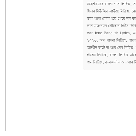
মঙ্গেশকরের বাংলা গান লিরিক্স, স
সিলন মিউজিক লাউঞ্জ লিরিক্স, S
ভরা আশা বোবা হয়ে গেছে সব ভাষা 
লতা মঙ্গেশকর গোল্ডেন হিটস লির
Aar Jeno Banglish Lyrics, অ দি
২০২৬, অল বাংলা লিরিক্স, গানের
অন্তহীন কাটে না আর যেন লিরিক্স
গানের লিরিক্স, বাংলা লিরিক্স ক
গান লিরিক্স, কালজয়ী বাংলা গান লি