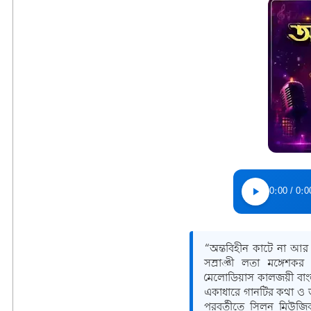
0:00
/
0:0
“
অন্তবিহীন কাটে না আ
সম্রাজ্ঞী
লতা মঙ্গেশকর
মেলোডিয়াস কালজয়ী বাংল
একাধারে গানটির কথা ও জ
পরবর্তীতে
সিলন মিউজি