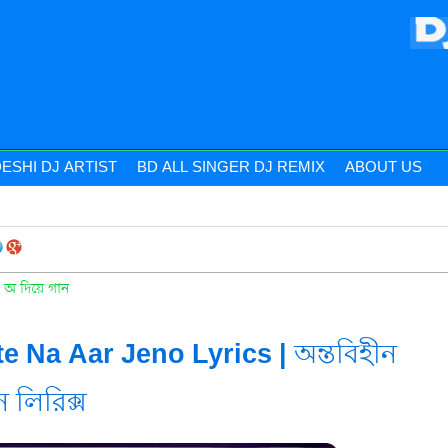
ESHI DJ ARTIST
BD ALL SINGER DJ REMIX
ABOUT US
 অ দিয়ে গান
e Na Aar Jeno Lyrics | অন্তবিহীন
 লিরিক্স