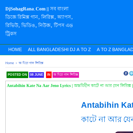
DjSohagRana.Com || সব বাংলা
ডিজে রিমিক্স গান, লিরিক্স, অ্যাপস,
রিভিউ, ভিডিও, নিউজ, টিপস এন্ড
ট্রিকস
HOME
ALL BANGLADESHI DJ A TO Z
A TO Z BANGLAD
Home
›
অ দিয়ে গান লিরিক্স
POSTED ON
08 JUNE
IN
অ দিয়ে গান লিরিক্স
SHAREOOOOOOOOO THIS
Antabihin Kate Na Aar Jeno Lyrics | অন্তবিহীন কাটে না আর যেন লিরিক্স |
Antabihin Kat
কাটে না আর যেন