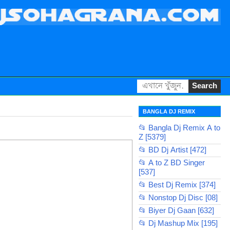
BANGLA DJ REMIX
📂 Bangla Dj Remix A to
Z [5379]
📂 BD Dj Artist [472]
📂 A to Z BD Singer
[537]
📂 Best Dj Remix [374]
📂 Nonstop Dj Disc [08]
📂 Biyer Dj Gaan [632]
📂 Dj Mashup Mix [195]