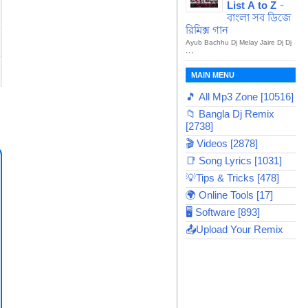
List A to Z -
বাংলা সব ডিজে
রিমিক্স গান
Ayub Bachhu Dj Melay Jaire Dj Dj
...
MAIN MENU
🎵 All Mp3 Zone [10516]
📁 Bangla Dj Remix
[2738]
🎬 Videos [2878]
📑 Song Lyrics [1031]
💡Tips & Tricks [478]
🌍 Online Tools [17]
🖥️ Software [893]
📤Upload Your Remix