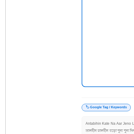
🏷️ Google Tag / Keywords
Antabihin Kate Na Aar Jeno Lyr
তালহীন কালহীন বড়ো শূন্য শূন্য